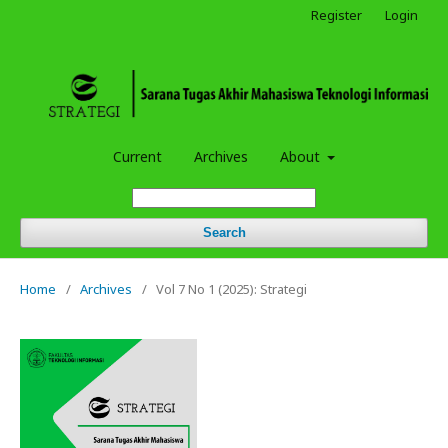
Register
Login
Current
Archives
About
Search
Home
/
Archives
/
Vol 7 No 1 (2025): Strategi