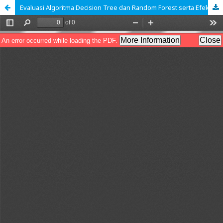
Evaluasi Algoritma Decision Tree dan Random Forest serta Efektivitas Feature Selection dalam Memprediksi Kesehatan Mental