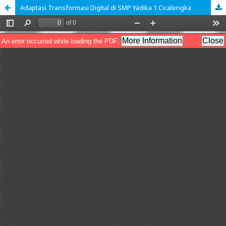
Adaptasi Transformasi Digital di SMP Yadika 1 Cicalengka