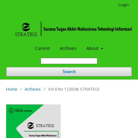
Login
Current
Archives
About
Search
Home
/
Archives
/
Vol 6 No 1 (2024): STRATEGI