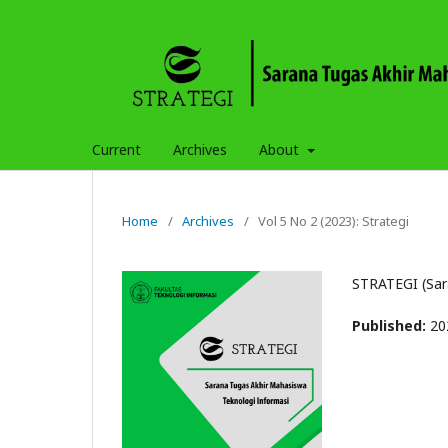
Current
Archives
About
Home
/
Archives
/
Vol 5 No 2 (2023): Strategi
STRATEGI (Sar
Published:
20