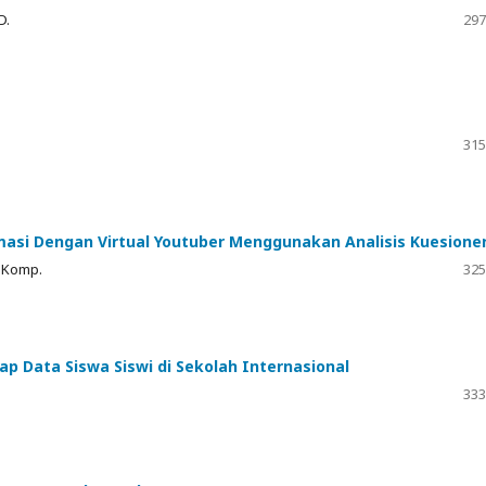
D.
297
315
asi Dengan Virtual Youtuber Menggunakan Analisis Kuesione
M.Komp.
325
p Data Siswa Siswi di Sekolah Internasional
333