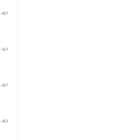
-407
-421
-437
-453