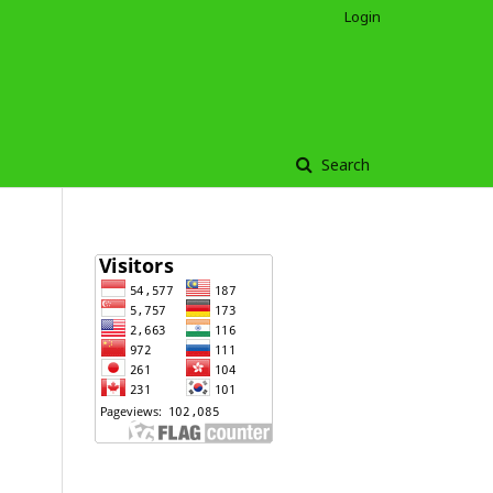
Login
Search