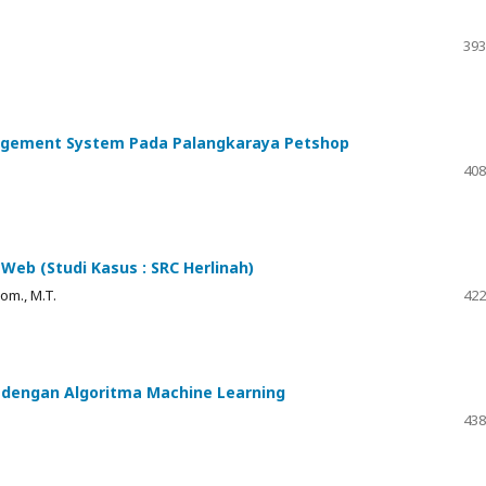
393
gement System Pada Palangkaraya Petshop
408
Web (Studi Kasus : SRC Herlinah)
om., M.T.
422
a dengan Algoritma Machine Learning
438