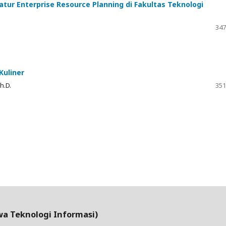
tur Enterprise Resource Planning di Fakultas Teknologi
347
Kuliner
h.D.
351
wa Teknologi Informasi)