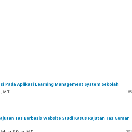
asi Pada Aplikasi Learning Management System Sekolah
., M.T.
185
ajutan Tas Berbasis Website Studi Kasus Rajutan Tas Gemar
 Johan, S.Kom., M.T.
201