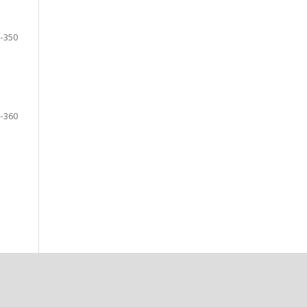
-350
-360