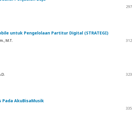
297
le untuk Pengelolaan Partitur Digital (STRATEGI)
., M.T.
312
.D.
323
s Pada AkuBisaMusik
335