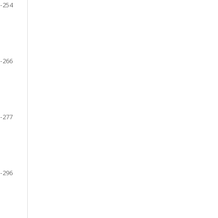
-254
-266
-277
-296