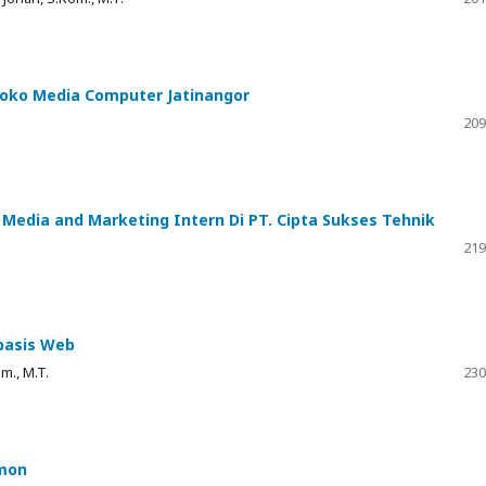
Toko Media Computer Jatinangor
209
Media and Marketing Intern Di PT. Cipta Sukses Tehnik
219
rbasis Web
m., M.T.
230
emon