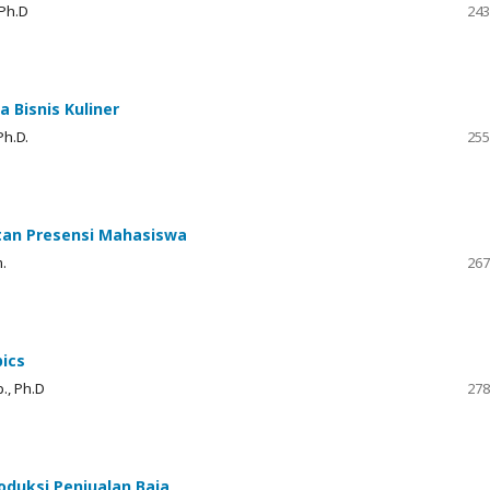
 Ph.D
243
 Bisnis Kuliner
Ph.D.
255
tan Presensi Mahasiswa
.
267
ics
., Ph.D
278
oduksi Penjualan Baja